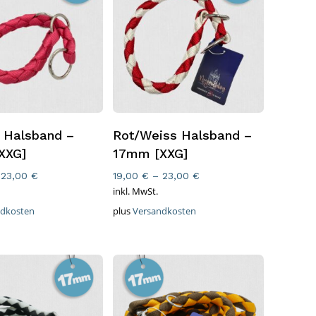
rung Wählen
Ausführung Wählen
 Halsband –
Rot/Weiss Halsband –
XXG]
17mm [XXG]
–
23,00
€
19,00
€
–
23,00
€
inkl. MwSt.
ndkosten
plus
Versandkosten