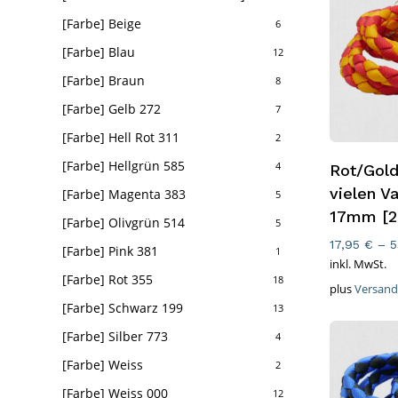
[Farbe] Beige
6
[Farbe] Blau
12
[Farbe] Braun
8
[Farbe] Gelb 272
7
[Farbe] Hell Rot 311
2
Ausführ
[Farbe] Hellgrün 585
4
Rot/Gold
vielen V
[Farbe] Magenta 383
5
17mm [2
[Farbe] Olivgrün 514
5
17,95
€
–
5
[Farbe] Pink 381
1
inkl. MwSt.
[Farbe] Rot 355
18
plus
Versand
[Farbe] Schwarz 199
13
[Farbe] Silber 773
4
[Farbe] Weiss
2
[Farbe] Weiss 000
12