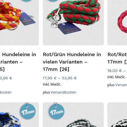
ung Wählen
Ausführung Wählen
Ausfüh
 Hundeleine in
Rot/Grün Hundeleine in
Rot/Rot
arianten –
vielen Varianten –
17mm [
5]
17mm [26]
19,00
€
inkl. MwSt.
3,95
€
17,95
€
–
53,95
€
inkl. MwSt.
plus
Versa
kosten
plus
Versandkosten