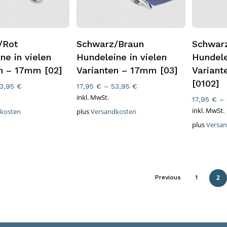
ung Wählen
Ausführung Wählen
Ausfüh
/Rot
Schwarz/Braun
Schwar
ne in vielen
Hundeleine in vielen
Hundele
n – 17mm [02]
Varianten – 17mm [03]
Varian
[0102]
3,95
€
17,95
€
–
53,95
€
inkl. MwSt.
17,95
€
–
inkl. MwSt.
kosten
plus
Versandkosten
plus
Versa
2
Previous
1