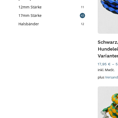
12mm Stärke
11
17mm Stärke
43
Halsbänder
12
Ausführ
Schwarz
Hundelei
Variante
17,95
€
–
5
inkl. MwSt.
plus
Versand