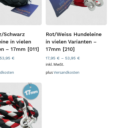
rung Wählen
Ausführung Wählen
z/Schwarz
Rot/Weiss Hundeleine
ine in vielen
in vielen Varianten –
en – 17mm [011]
17mm [210]
53,95
€
17,95
€
–
53,95
€
inkl. MwSt.
ndkosten
plus
Versandkosten