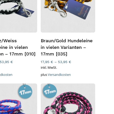
rung Wählen
Ausführung Wählen
z/Weiss
Braun/Gold Hundeleine
ine in vielen
in vielen Varianten –
en – 17mm [010]
17mm [035]
53,95
€
17,95
€
–
53,95
€
inkl. MwSt.
ndkosten
plus
Versandkosten