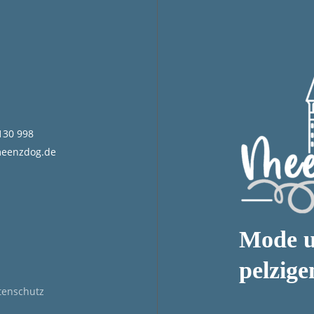
3130 998
meenzdog.de
Mode u
pelzig
tenschutz