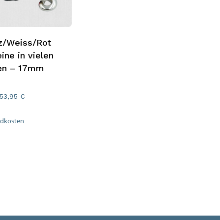
rung Wählen
z/Weiss/Rot
ine in vielen
ten – 17mm
53,95
€
ndkosten