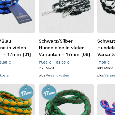
ung Wählen
Ausführung Wählen
Ausfüh
/Blau
Schwarz/Silber
Schwar
ne in vielen
Hundeleine in vielen
Hundele
n – 17mm [01]
Varianten – 17mm [09]
Variant
3,95
€
17,95
€
–
53,95
€
17,95
€
–
inkl. MwSt.
inkl. MwSt.
kosten
plus
Versandkosten
plus
Versa