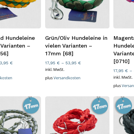
ung Wählen
Ausführung Wählen
Ausfüh
ld Hundeleine
Grün/Oliv Hundeleine in
Magent
 Varianten –
vielen Varianten –
Hundele
56]
17mm [68]
Varian
[0710]
3,95
€
17,95
€
–
53,95
€
inkl. MwSt.
17,95
€
–
inkl. MwSt.
kosten
plus
Versandkosten
plus
Versa
E