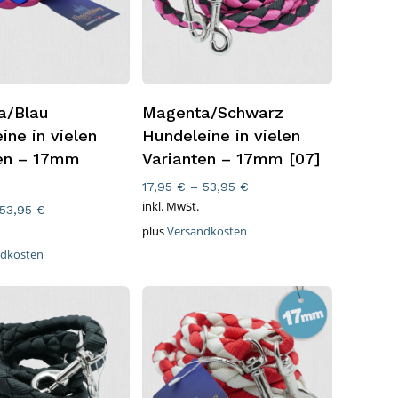
rung Wählen
Ausführung Wählen
a/Blau
Magenta/Schwarz
ine in vielen
Hundeleine in vielen
ten – 17mm
Varianten – 17mm [07]
17,95
€
–
53,95
€
inkl. MwSt.
53,95
€
plus
Versandkosten
ndkosten
s befinden sich keine Produkte im Warenkorb.
Go To Shop