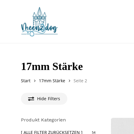
Skip
to
main
content
17mm Stärke
Start
17mm Stärke
Seite 2
Hide
Filters
Produkt Kategorien
[ ALLE FILTER ZURÜCKSETZEN ]
54