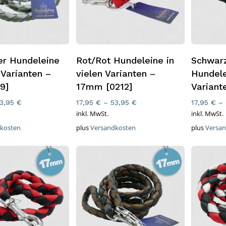
ung Wählen
Ausführung Wählen
Ausfüh
ber Hundeleine
Rot/Rot Hundeleine in
Schwar
 Varianten –
vielen Varianten –
Hundele
9]
17mm [0212]
Variant
3,95
€
17,95
€
–
53,95
€
17,95
€
–
inkl. MwSt.
inkl. MwSt.
kosten
plus
Versandkosten
plus
Versa