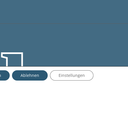
 | 
me:
0,00
€
rb Anzeigen
Kasse
n
Ablehnen
Einstellungen