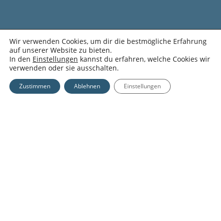
Wir verwenden Cookies, um dir die bestmögliche Erfahrung
n
Zwischensumme:
0,00
€
auf unserer Website zu bieten.
In den
Einstellungen
kannst du erfahren, welche Cookies wir
verwenden oder sie ausschalten.
Warenkorb Anzeigen
Kasse
Zustimmen
Ablehnen
Einstellungen