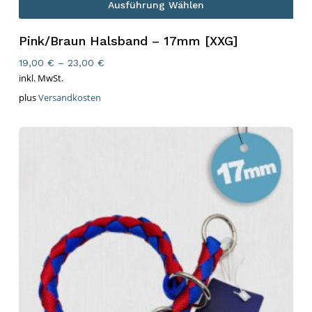
Ausführung Wählen
Es befinden sich keine Produkte im Warenkorb.
Pink/Braun Halsband – 17mm [XXG]
Go To Shop
19,00
€
–
23,00
€
inkl. MwSt.
plus
Versandkosten