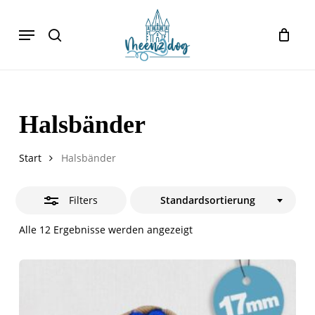
Skip
Menu
to
Close
search
Cart
Close
Cart
main
Filters
content
Halsbänder
Start
Halsbänder
Filters
Standardsortierung
Alle 12 Ergebnisse werden angezeigt