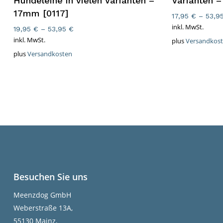
Hundeleine in vielen Varianten –
Varianten 
17mm [0117]
17,95
€
–
53,9
inkl. MwSt.
19,95
€
–
53,95
€
inkl. MwSt.
plus
Versandkos
plus
Versandkosten
Besuchen Sie uns
Meenzdog GmbH
Weberstraße 13A,
55130 Mainz,