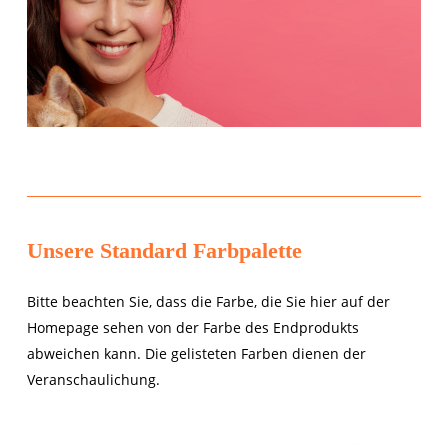
Es befinden sich keine Produkte im Warenkorb.
Unsere Standard Farbpalette
Go To Shop
Bitte beachten Sie, dass die Farbe, die Sie hier auf der
Homepage sehen von der Farbe des Endprodukts
abweichen kann. Die gelisteten Farben dienen der
Veranschaulichung.