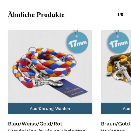
Ähnliche Produkte
1/8
Ausführung Wählen
Aus
Blau/Weiss/Gold/Rot
Braun/Gold 