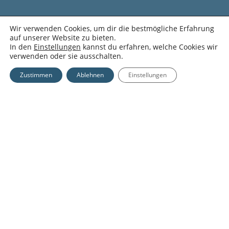
Wir verwenden Cookies, um dir die bestmögliche Erfahrung
Zwischensumme:
0,00
€
auf unserer Website zu bieten.
In den
Einstellungen
kannst du erfahren, welche Cookies wir
verwenden oder sie ausschalten.
Warenkorb Anzeigen
Kasse
Zustimmen
Ablehnen
Einstellungen