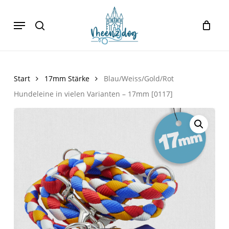
Skip
Menu
to
search
Cart
Close
Cart
main
content
Start
17mm Stärke
Blau/Weiss/Gold/Rot
Hundeleine in vielen Varianten – 17mm [0117]