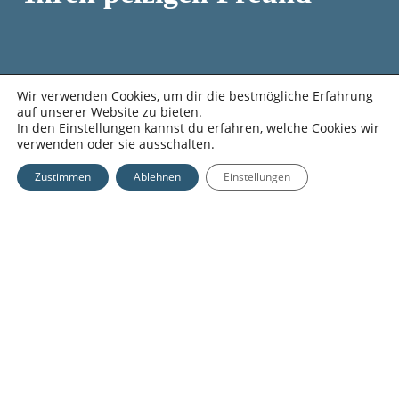
Wir verwenden Cookies, um dir die bestmögliche Erfahrung
Zwischensumme:
0,00
€
auf unserer Website zu bieten.
In den
Einstellungen
kannst du erfahren, welche Cookies wir
verwenden oder sie ausschalten.
Warenkorb Anzeigen
Kasse
Zustimmen
Ablehnen
Einstellungen